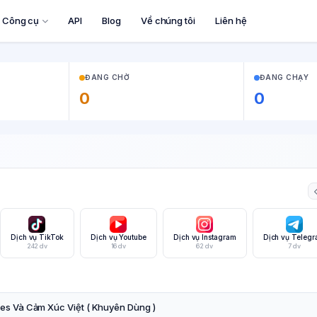
Công cụ
API
Blog
Về chúng tôi
Liên hệ
ĐANG CHỜ
ĐANG CHẠY
0
0
Dịch vụ TikTok
Dịch vụ Youtube
Dịch vụ Instagram
Dịch vụ Teleg
242 dv
16 dv
62 dv
7 dv
kes Và Cảm Xúc Việt ( Khuyên Dùng )