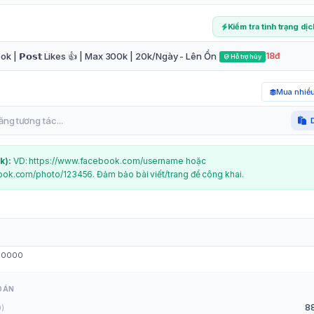
Kiểm tra tình trạng dị
k | 𝗣𝗼𝘀𝘁 Likes 👍 | Max 300k | 20k/Ngày - Lên Ổn
18đ
Hỗ trợ hủy
Mua nhiều
k
):
VD: https://www.facebook.com/username hoặc
ok.com/photo/123456. Đảm bảo bài viết/trang để công khai.
00000
OÁN
8
0)