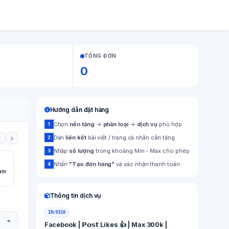
TỔNG ĐƠN
0
Hướng dẫn đặt hàng
Chọn
nền tảng
→
phân loại
→
dịch vụ
phù hợp
1
Dán
liên kết
bài viết / trang cá nhân cần tăng
2
Nhập
số lượng
trong khoảng Min - Max cho phép
3
Nhấn
"Tạo đơn hàng"
và xác nhận thanh toán
4
ram
Dịch vụ Google
0 dv
Thông tin dịch vụ
ID:
9310
Facebook | 𝗣𝗼𝘀𝘁 Likes 👍 | Max 300k |