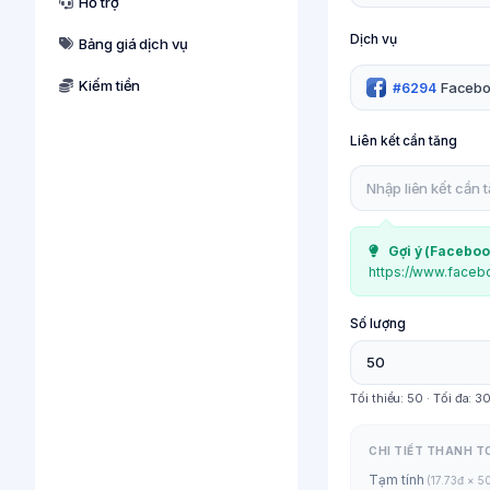
Hỗ trợ
Dịch vụ
Bảng giá dịch vụ
Kiếm tiền
Faceboo
#6294
Liên kết cần tăng
Gợi ý (
Faceboo
https://www.facebo
Số lượng
Tối thiểu:
50
· Tối đa:
3
CHI TIẾT THANH T
Tạm tính
(17.73đ × 5