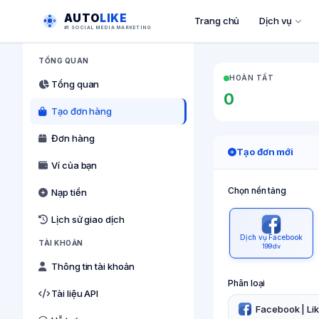
AUTO
LIKE
Trang chủ
Dịch vụ
#1 SOCIAL MEDIA MARKETING
TỔNG QUAN
HOÀN TẤT
Tổng quan
0
Tạo đơn hàng
Đơn hàng
Tạo đơn mới
Ví của bạn
Chọn nền tảng
Nạp tiền
Lịch sử giao dịch
Dịch vụ Facebook
TÀI KHOẢN
199 dv
Thông tin tài khoản
Phân loại
Tài liệu API
Facebook | Li