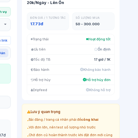
20k/Ngày - Lên Ổn
ch vụ
ĐƠN GIÁ / 1 TƯƠNG TÁC
SỐ LƯỢNG MUA
17.73đ
50 - 300.000
Trạng thái
Hoạt động tốt
 link
Ưu tiên
Ổn định
Dán
Tốc độ TB
17 giờ / 1K
Bảo hành
Không bảo hành
Hỗ trợ hủy
Hỗ trợ hủy đơn
Dripfeed
Không hỗ trợ
Lưu ý quan trọng
Bài đăng / trang cá nhân phải để
công khai
•
Với đơn lớn, nên test số lượng nhỏ trước
•
87đ
Chờ đơn cũ hoàn thành trước khi đặt đơn mới cùng
•