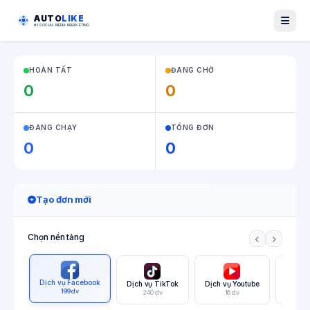
AUTO
LIKE
#1 SOCIAL MEDIA MARKETING
HOÀN TẤT
ĐANG CHỜ
0
0
ĐANG CHẠY
TỔNG ĐƠN
0
0
Tạo đơn mới
Chọn nền tảng
Dịch vụ Facebook
Dịch vụ TikTok
Dịch vụ Youtube
Dịch v
199 dv
240 dv
16 dv