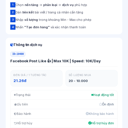
Chọn
nền tảng
→
phân loại
→
dịch vụ
phù hợp
1
Dán
liên kết
bài viết / trang cá nhân cần tăng
2
Nhập
số lượng
trong khoảng Min - Max cho phép
3
Nhấn
"Tạo đơn hàng"
và xác nhận thanh toán
4
Thông tin dịch vụ
ID:
10480
Facebook Post Like 👍 | Max 10K | Speed: 10K/Day
ĐƠN GIÁ / 1 TƯƠNG TÁC
SỐ LƯỢNG MUA
21.26đ
20 - 10.000
Trạng thái
Hoạt động tốt
Ưu tiên
Ổn định
Bảo hành
Không bảo hành
Hỗ trợ hủy
Hỗ trợ hủy đơn