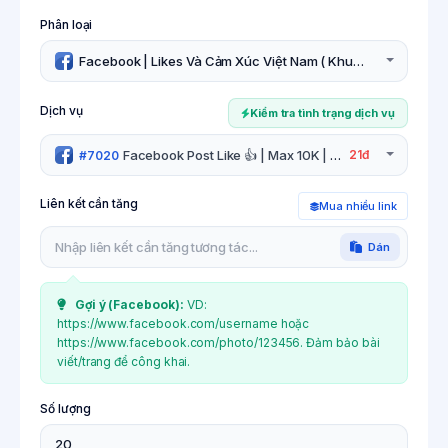
Phân loại
Facebook | Likes Và Cảm Xúc Việt Nam ( Khuyên Dùng ) S1
Dịch vụ
Kiểm tra tình trạng dịch vụ
Facebook Post Like 👍 | Max 10K | Speed: 10K/Day
21đ
#7020
Liên kết cần tăng
Mua nhiều link
Dán
Gợi ý (
Facebook
):
VD:
https://www.facebook.com/username hoặc
https://www.facebook.com/photo/123456. Đảm bảo bài
viết/trang để công khai.
Số lượng