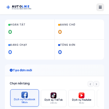
AUTO
LIKE
#1 SOCIAL MEDIA MARKETING
HOÀN TẤT
ĐANG CHỜ
0
0
ĐANG CHẠY
TỔNG ĐƠN
0
0
Tạo đơn mới
Chọn nền tảng
Dịch vụ Facebook
Dịch vụ TikTok
Dịch vụ Youtube
Dịch v
198 dv
240 dv
16 dv