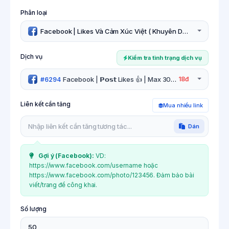
Phân loại
Facebook | Likes Và Cảm Xúc Việt ( Khuyên Dùng )
Dịch vụ
Kiểm tra tình trạng dịch vụ
Facebook | 𝗣𝗼𝘀𝘁 Likes 👍 | Max 300k | 20k/Ngày - Lên Ổn
18đ
#6294
Liên kết cần tăng
Mua nhiều link
Dán
Gợi ý (
Facebook
):
VD:
https://www.facebook.com/username hoặc
https://www.facebook.com/photo/123456. Đảm bảo bài
viết/trang để công khai.
Số lượng