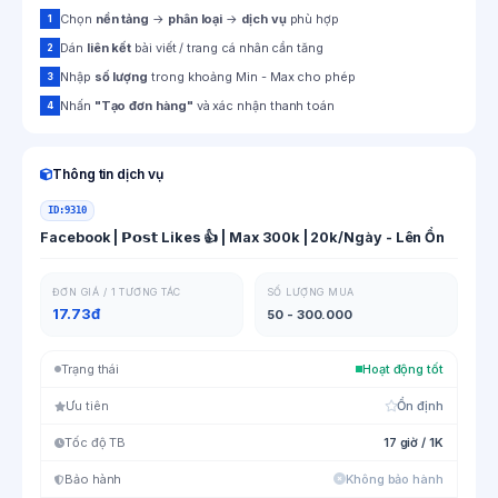
Chọn
nền tảng
→
phân loại
→
dịch vụ
phù hợp
1
Dán
liên kết
bài viết / trang cá nhân cần tăng
2
Nhập
số lượng
trong khoảng Min - Max cho phép
3
Nhấn
"Tạo đơn hàng"
và xác nhận thanh toán
4
Thông tin dịch vụ
ID:
9310
Facebook | 𝗣𝗼𝘀𝘁 Likes 👍 | Max 300k | 20k/Ngày - Lên Ổn
ĐƠN GIÁ / 1 TƯƠNG TÁC
SỐ LƯỢNG MUA
17.73đ
50 - 300.000
Trạng thái
Hoạt động tốt
Ưu tiên
Ổn định
Tốc độ TB
17 giờ / 1K
Bảo hành
Không bảo hành