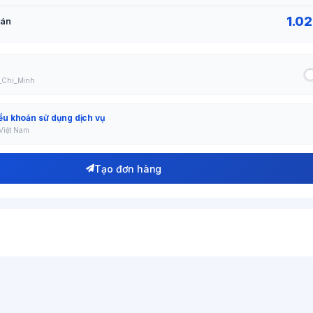
1.02
oán
o_Chi_Minh
ều khoản sử dụng dịch vụ
 Việt Nam
Tạo đơn hàng