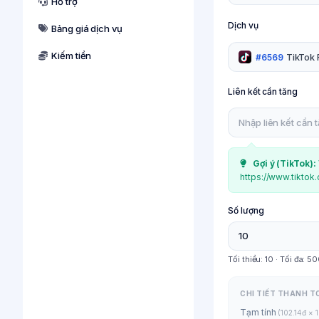
Hỗ trợ
Dịch vụ
Bảng giá dịch vụ
Kiếm tiền
TikTok 
#6569
Liên kết cần tăng
Gợi ý (
TikTok
):
https://www.tiktok
Số lượng
Tối thiểu:
10
· Tối đa:
50
CHI TIẾT THANH T
Tạm tính
(102.14đ × 1