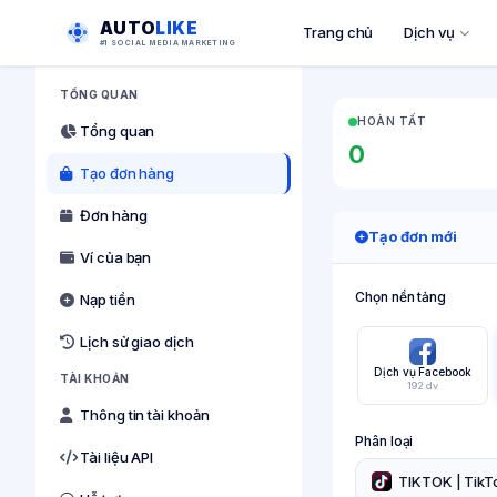
AUTO
LIKE
Trang chủ
Dịch vụ
#1 SOCIAL MEDIA MARKETING
TỔNG QUAN
HOÀN TẤT
Tổng quan
0
Tạo đơn hàng
Đơn hàng
Tạo đơn mới
Ví của bạn
Chọn nền tảng
Nạp tiền
Lịch sử giao dịch
Dịch vụ Facebook
TÀI KHOẢN
192 dv
Thông tin tài khoản
Phân loại
Tài liệu API
TIKTOK | TikTo