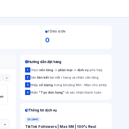
TỔNG ĐƠN
0
Hướng dẫn đặt hàng
Chọn
nền tảng
→
phân loại
→
dịch vụ
phù hợp
1
Dán
liên kết
bài viết / trang cá nhân cần tăng
2
Nhập
số lượng
trong khoảng Min - Max cho phép
3
Nhấn
"Tạo đơn hàng"
và xác nhận thanh toán
4
ram
Dịch vụ Google
0 dv
Thông tin dịch vụ
ID:
10043
TikTok Followers | Max 5M | 100% Real