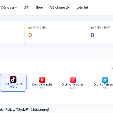
Công cụ
API
Blog
Về chúng tôi
Liên hệ
ĐANG CHỜ
ĐANG CHẠY
0
0
Dịch vụ TikTok
Dịch vụ Youtube
Dịch vụ Instagram
Dịch vụ Teleg
239 dv
16 dv
62 dv
7 dv
k | Follow Tây👤🌍 (Chất Lượng)