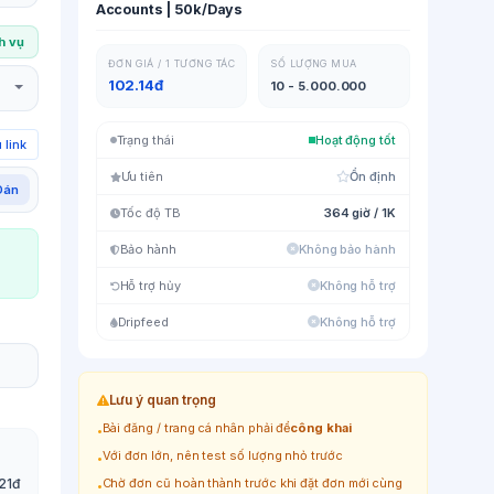
Accounts | 50k/Days
ch vụ
ĐƠN GIÁ / 1 TƯƠNG TÁC
SỐ LƯỢNG MUA
102.14đ
10 - 5.000.000
Trạng thái
Hoạt động tốt
 link
Ưu tiên
Ổn định
Dán
Tốc độ TB
364 giờ / 1K
Bảo hành
Không bảo hành
Hỗ trợ hủy
Không hỗ trợ
Dripfeed
Không hỗ trợ
Lưu ý quan trọng
Bài đăng / trang cá nhân phải để
công khai
•
Với đơn lớn, nên test số lượng nhỏ trước
•
21đ
Chờ đơn cũ hoàn thành trước khi đặt đơn mới cùng
•