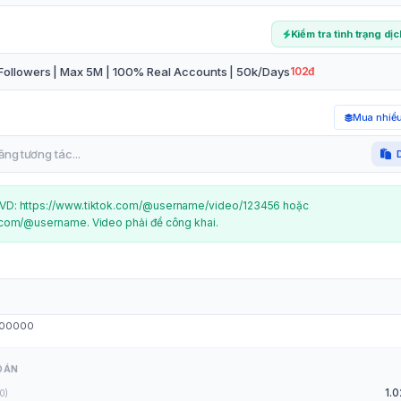
Kiểm tra tình trạng dị
Followers | Max 5M | 100% Real Accounts | 50k/Days
102đ
Mua nhiều
VD: https://www.tiktok.com/@username/video/123456 hoặc
.com/@username. Video phải để công khai.
00000
OÁN
1.0
0)