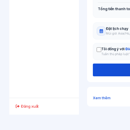
Tổng tiền thanh t
Đặt lịch chạy
Múi giờ: Asia/H
Tôi đồng ý với
Đi
Tuân thủ pháp luật
Xem thêm
Đăng xuất