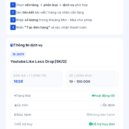
Chọn
nền tảng
→
phân loại
→
dịch vụ
phù hợp
1
Dán
liên kết
bài viết / trang cá nhân cần tăng
2
Nhập
số lượng
trong khoảng Min - Max cho phép
3
Nhấn
"Tạo đơn hàng"
và xác nhận thanh toán
4
Thông tin dịch vụ
ID:
10379
Youtube Like Less Drop [5K/D]
ĐƠN GIÁ / 1 TƯƠNG TÁC
SỐ LƯỢNG MUA
162đ
10 - 100.000
Trạng thái
Hoạt động tốt
Ưu tiên
Ổn định
Bảo hành
Không bảo hành
Hỗ trợ hủy
Hỗ trợ hủy đơn