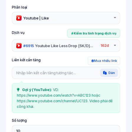
Phân loại
Youtube | Like
Dịch vụ
Kiểm tra tình trạng dịch vụ
Youtube Like Less Drop [5K/D]
162đ
#6915
Hỗ trợ hủy
Liên kết cần tăng
Mua nhiều link
Dán
Gợi ý (
YouTube
):
VD:
https://www.youtube.com/watch?v=ABC123 hoặc
https://www.youtube.com/channel/UC123. Video phải để
công khai.
Số lượng