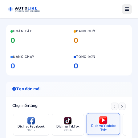
AUTO
LIKE
#1 SOCIAL MEDIA MARKETING
HOÀN TẤT
ĐANG CHỜ
0
0
ĐANG CHẠY
TỔNG ĐƠN
0
0
Tạo đơn mới
Chọn nền tảng
Dịch vụ Youtube
Dịch vụ Facebook
Dịch vụ TikTok
Dịch v
16 dv
187 dv
230 dv