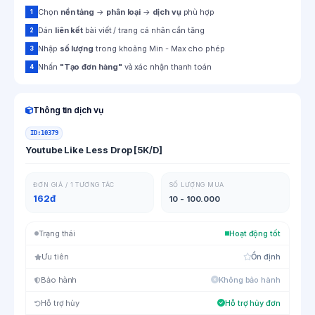
Chọn
nền tảng
→
phân loại
→
dịch vụ
phù hợp
1
Dán
liên kết
bài viết / trang cá nhân cần tăng
2
Nhập
số lượng
trong khoảng Min - Max cho phép
3
Nhấn
"Tạo đơn hàng"
và xác nhận thanh toán
4
Thông tin dịch vụ
ID:
10379
Youtube Like Less Drop [5K/D]
ĐƠN GIÁ / 1 TƯƠNG TÁC
SỐ LƯỢNG MUA
162đ
10 - 100.000
Trạng thái
Hoạt động tốt
Ưu tiên
Ổn định
Bảo hành
Không bảo hành
Hỗ trợ hủy
Hỗ trợ hủy đơn