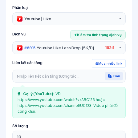
Phân loại
Youtube | Like
Dịch vụ
Kiểm tra tình trạng dịch vụ
Youtube Like Less Drop [5K/D]
162đ
#6915
Hỗ trợ hủy
Liên kết cần tăng
Mua nhiều link
Dán
Gợi ý (
YouTube
):
VD:
https://www.youtube.com/watch?v=ABC123 hoặc
https://www.youtube.com/channel/UC123. Video phải để
công khai.
Số lượng