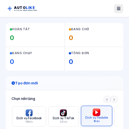
AUTO
LIKE
#1 SOCIAL MEDIA MARKETING
HOÀN TẤT
ĐANG CHỜ
0
0
ĐANG CHẠY
TỔNG ĐƠN
0
0
Tạo đơn mới
Chọn nền tảng
Dịch vụ Youtube
Dịch vụ Facebook
Dịch vụ TikTok
Dịch v
16 dv
199 dv
241 dv