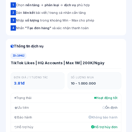
Chọn
nền tảng
→
phân loại
→
dịch vụ
phù hợp
1
Dán
liên kết
bài viết / trang cá nhân cần tăng
2
Nhập
số lượng
trong khoảng Min - Max cho phép
3
Nhấn
"Tạo đơn hàng"
và xác nhận thanh toán
4
Thông tin dịch vụ
ID:
10462
TikTok Likes | HQ Accounts | Max 1M | 200K/Ngày
ĐƠN GIÁ / 1 TƯƠNG TÁC
SỐ LƯỢNG MUA
3.81đ
10 - 1.000.000
Trạng thái
Hoạt động tốt
Ưu tiên
Ổn định
Bảo hành
Không bảo hành
Hỗ trợ hủy
Hỗ trợ hủy đơn