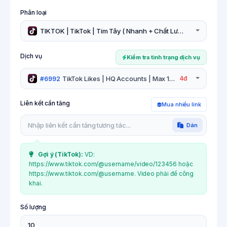
Phân loại
TIKTOK | TikTok | Tim Tây ( Nhanh + Chất Lượng )♥️
Dịch vụ
Kiểm tra tình trạng dịch vụ
TikTok Likes | HQ Accounts | Max 1M | 200K/Ngày
4đ
#6992
Liên kết cần tăng
Mua nhiều link
Dán
Gợi ý (
TikTok
):
VD:
https://www.tiktok.com/@username/video/123456 hoặc
https://www.tiktok.com/@username. Video phải để công
khai.
Số lượng