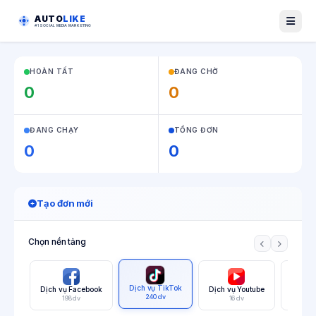
AUTO
LIKE
#1 SOCIAL MEDIA MARKETING
HOÀN TẤT
ĐANG CHỜ
0
0
ĐANG CHẠY
TỔNG ĐƠN
0
0
Tạo đơn mới
Chọn nền tảng
Dịch vụ TikTok
Dịch vụ Facebook
Dịch vụ Youtube
Dịch v
240 dv
198 dv
16 dv